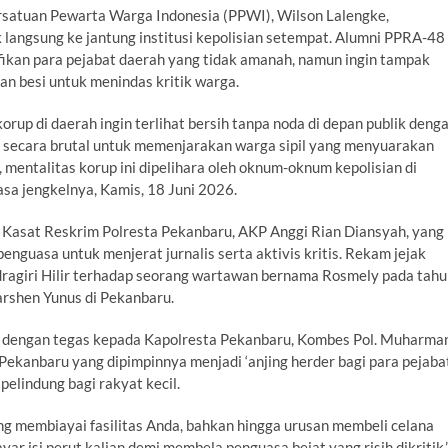
ersatuan Pewarta Warga Indonesia (PPWI), Wilson Lalengke,
angsung ke jantung institusi kepolisian setempat. Alumni PPRA-48
kan para pejabat daerah yang tidak amanah, namun ingin tampak
an besi untuk menindas kritik warga.
rup di daerah ingin terlihat bersih tanpa noda di depan publik deng
m secara brutal untuk memenjarakan warga sipil yang menyuarakan
 mentalitas korup ini dipelihara oleh oknum-oknum kepolisian di
sa jengkelnya, Kamis, 18 Juni 2026.
 Kasat Reskrim Polresta Pekanbaru, AKP Anggi Rian Diansyah, yang
nguasa untuk menjerat jurnalis serta aktivis kritis. Rekam jejak
ndragiri Hilir terhadap seorang wartawan bernama Rosmely pada tah
Larshen Yunus di Pekanbaru.
n dengan tegas kepada Kapolresta Pekanbaru, Kombes Pol. Muharma
a Pekanbaru yang dipimpinnya menjadi ‘anjing herder bagi para pejaba
pelindung bagi rakyat kecil.
ng membiayai fasilitas Anda, bahkan hingga urusan membeli celana
r isi perut kalian demi membela penguasa bejat yang risih dikritik,