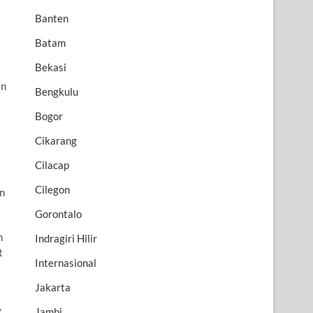
Banten
Batam
Bekasi
an
Bengkulu
Bogor
Cikarang
Cilacap
Cilegon
un
Gorontalo
n
Indragiri Hilir
t
Internasional
Jakarta
Jambi
”