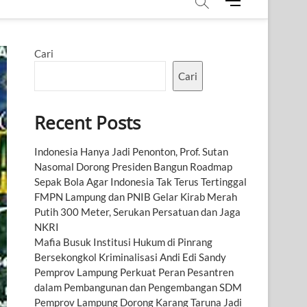
M
e
n
u
Cari
B
u
Cari
t
t
Recent Posts
o
n
Indonesia Hanya Jadi Penonton, Prof. Sutan
Nasomal Dorong Presiden Bangun Roadmap
Sepak Bola Agar Indonesia Tak Terus Tertinggal
FMPN Lampung dan PNIB Gelar Kirab Merah
Putih 300 Meter, Serukan Persatuan dan Jaga
NKRI
Mafia Busuk Institusi Hukum di Pinrang
Bersekongkol Kriminalisasi Andi Edi Sandy
Pemprov Lampung Perkuat Peran Pesantren
dalam Pembangunan dan Pengembangan SDM
Pemprov Lampung Dorong Karang Taruna Jadi