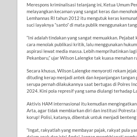
Merespons kriminalisasi telanjang ini, Ketua Umum P
melayangkan kecaman yang sangat keras dan menohok l
Lemhannas RI tahun 2012 itu mengutuk keras kemunafi
suci layaknya “santo” di mata publik menggunakan tang
“Ini adalah tindakan yang sangat memuakkan. Pejabat ko
cara menolak publikasi kritik, lalu menggunakan huku
aspirasi lewat media massa. Lebih memprihatinkan lagi,
Pekanbaru,” ujar Wilson Lalengke tak kuasa menahan ra
Secara khusus, Wilson Lalengke menyoroti rekam jejak
dituding kerap menjadi antek dan kepanjangan tangan pe
serupa pernah dilakukannya saat bertugas di Polres I
2024. Kini pola represif yang sama diulangi terhadap 
Aktivis HAM internasional itu kemudian mengingatka
Arta, agar tidak membiarkan diri dan institusi Polrest
korup! Polisi, katanya, dibentuk untuk menjadi benteng 
“Ingat, rakyatlah yang membayar pajak, rakyat pula ya
dalam anak dan istri Anda! Jangan mengkhianati pembaya