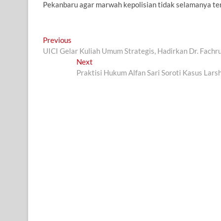
Pekanbaru agar marwah kepolisian tidak selamanya ter
Navigasi
Previous
Previous
post:
UICI Gelar Kuliah Umum Strategis, Hadirkan Dr. Fachr
pos
Next
Next
post:
Praktisi Hukum Alfan Sari Soroti Kasus Lar