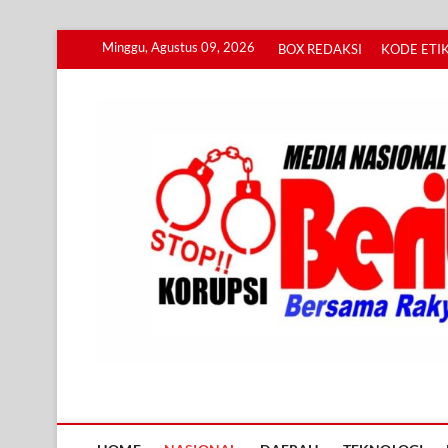
Skip
Minggu, Agustus 09, 2026
BOX REDAKSI
KODE ETIK
to
content
Info BERITA KORUPS
BERSAMA RAKYAT MENGUNGKAP KORUPSI