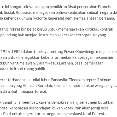
aru ini sangat relevan dengan pemikiran filsuf pencerahan Prancis,
ak Sosial. Rousseau menegaskan bahwa keabsahan sebuah negara d
ada kehendak umum (volonté générale) demi kemaslahatan bersama.
an birokrat bin bejat korup untuk memenjarakan kritikus, kontrak
 pelindung hak menjadi instrumen kekerasan terorganisir yang
lt (1926-1984) dalam teorinya tentang Power/Knowledge menjelaska
 bukan untuk menegakkan kebenaran, melainkan sebagai mekanisme
tubuh yang melawan. Dalam kasus Larshen, pasal pemerasan
asi kritis di ruang publik.
rat terhadap nilai-nilai luhur Pancasila. Tindakan represif oknum
nusiaan yang Adil dan Beradab, karena memperlakukan warga negar
distributif maupun formal.
ngkhianati Sila Keempat, karena demokrasi yang sehat membutuhkan
dasi kebebasan berpendapat, bukan ketakutan akan jeruji besi.
es Polri untuk segera turun tangan mengevaluasi total Polresta