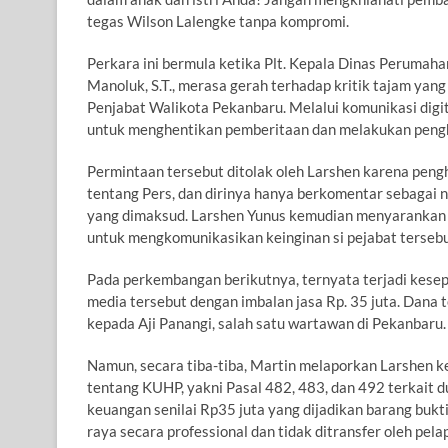
tegas Wilson Lalengke tanpa kompromi.
Perkara ini bermula ketika Plt. Kepala Dinas Peruma
Manoluk, S.T., merasa gerah terhadap kritik tajam yan
Penjabat Walikota Pekanbaru. Melalui komunikasi di
untuk menghentikan pemberitaan dan melakukan penghap
Permintaan tersebut ditolak oleh Larshen karena pen
tentang Pers, dan dirinya hanya berkomentar sebagai 
yang dimaksud. Larshen Yunus kemudian menyarankan 
untuk mengkomunikasikan keinginan si pejabat tersebu
Pada perkembangan berikutnya, ternyata terjadi kese
media tersebut dengan imbalan jasa Rp. 35 juta. Dana
kepada Aji Panangi, salah satu wartawan di Pekanbaru.
Namun, secara tiba-tiba, Martin melaporkan Larshen 
tentang KUHP, yakni Pasal 482, 483, dan 492 terkait 
keuangan senilai Rp35 juta yang dijadikan barang buk
raya secara professional dan tidak ditransfer oleh pela