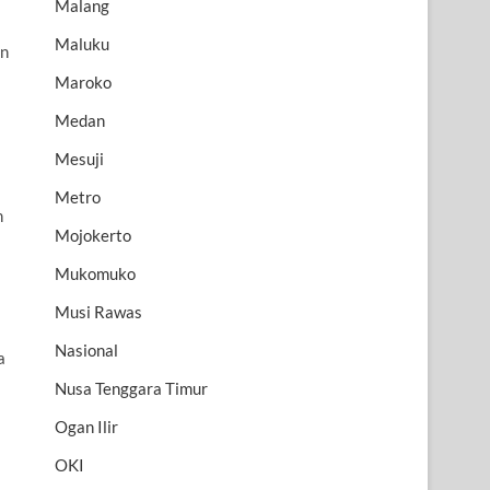
Malang
Maluku
an
Maroko
Medan
Mesuji
Metro
n
Mojokerto
Mukomuko
Musi Rawas
Nasional
a
Nusa Tenggara Timur
Ogan Ilir
OKI