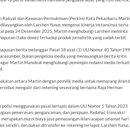
han Rakyat dan Kawasan Permukiman (Perkim) Kota Pekanbaru, Marti
g dilayangkan oleh Larshen Yunus mengenai kinerja instansinya serta
gital pada 24 Desember 2025, Martin menghubungi Larshen meminta
usan (take down) terhadap produk jurnalistik yang sudah terbit.
ghapusan berita melanggar Pasal 18 ayat (1) UU Nomor 40 Tahun 19
narasumber, bukan pengelola media yang menayangkan berita kritis
agar Martin Manokuk menghubungi pemimpin redaksi media terkait
t.
pakatan antara Martin dengan pemilik media untuk memasang iklan d
 tersebut mengalir dari rekening seseorang bernama Raja Herman
ke polisi menggunakan pasal berlapis dalam UU Nomor 1 Tahun 2023
dugaan pemerasan, pengancaman, dan penipuan. Padahal, transaksi
ti merupakan murni biaya jasa pemasangan iklan ucapan selamat hari
por sendiri, dan bukan ditransfer ke rekening terlapor, Larshen Yunus.