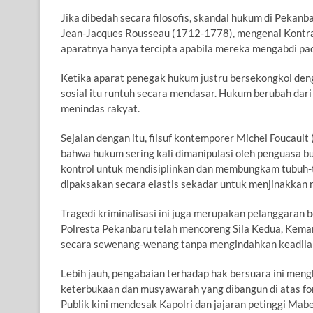
Jika dibedah secara filosofis, skandal hukum di Pekanb
Jean-Jacques Rousseau (1712-1778), mengenai Kontr
aparatnya hanya tercipta apabila mereka mengabdi p
Ketika aparat penegak hukum justru bersekongkol deng
sosial itu runtuh secara mendasar. Hukum berubah dari
menindas rakyat.
Sejalan dengan itu, filsuf kontemporer Michel Foucau
bahwa hukum sering kali dimanipulasi oleh penguasa
kontrol untuk mendisiplinkan dan membungkam tubuh-
dipaksakan secara elastis sekadar untuk menjinakkan nar
Tragedi kriminalisasi ini juga merupakan pelanggaran be
Polresta Pekanbaru telah mencoreng Sila Kedua, Kema
secara sewenang-wenang tanpa mengindahkan keadilan 
Lebih jauh, pengabaian terhadap hak bersuara ini me
keterbukaan dan musyawarah yang dibangun di atas fon
Publik kini mendesak Kapolri dan jajaran petinggi Mab