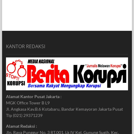
KANTOR REDAKSI
Alamat Kantor Pusat Jakarta :
MGK Office Tower B L9
Jl. Angkasa Kav.B.6 Kotabaru, Bandar Kemayoran Jakarta Pusat
Tlp (021) 29371239
Alamat Redaksi :
Jln. Raya Punggur No. 3 RT.001. Lk IV Kel. Gunung Sugih, Kec.