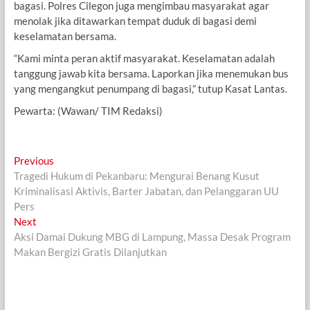
bagasi. Polres Cilegon juga mengimbau masyarakat agar
menolak jika ditawarkan tempat duduk di bagasi demi
keselamatan bersama.
“Kami minta peran aktif masyarakat. Keselamatan adalah
tanggung jawab kita bersama. Laporkan jika menemukan bus
yang mengangkut penumpang di bagasi,” tutup Kasat Lantas.
Pewarta: (Wawan/ TIM Redaksi)
Navigasi
Previous
Previous
post:
Tragedi Hukum di Pekanbaru: Mengurai Benang Kusut
pos
Kriminalisasi Aktivis, Barter Jabatan, dan Pelanggaran UU
Pers
Next
Next
post:
Aksi Damai Dukung MBG di Lampung, Massa Desak Program
Makan Bergizi Gratis Dilanjutkan