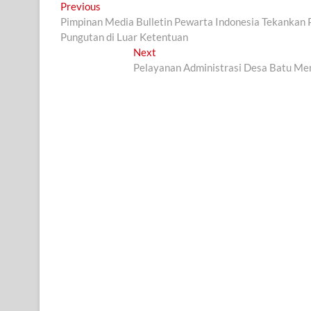
Navigasi
Previous
Previous
post:
Pimpinan Media Bulletin Pewarta Indonesia Tekanka
pos
Pungutan di Luar Ketentuan
Next
Next
post:
Pelayanan Administrasi Desa Batu Me