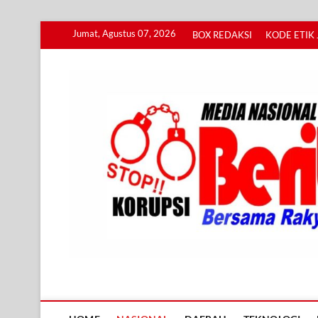
Skip
Jumat, Agustus 07, 2026
BOX REDAKSI
KODE ETIK 
to
content
Info BERITA KORUPS
BERSAMA RAKYAT MENGUNGKAP KORUPSI