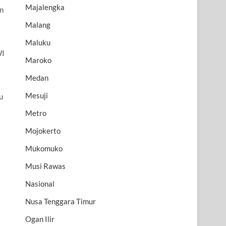
Majalengka
n
Malang
Maluku
WI
Maroko
Medan
Mesuji
u
Metro
Mojokerto
Mukomuko
Musi Rawas
Nasional
Nusa Tenggara Timur
Ogan Ilir