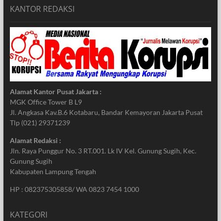
KANTOR REDAKSI
Alamat Kantor Pusat Jakarta :
MGK Office Tower B L9
Jl. Angkasa Kav.B.6 Kotabaru, Bandar Kemayoran Jakarta Pusat
Tlp (021) 29371239
Alamat Redaksi :
Jln. Raya Punggur No. 3 RT.001. Lk IV Kel. Gunung Sugih, Kec.
Gunung Sugih
Kabupaten Lampung Tengah
HP : 082375305858/ WA 0823 7454 1000
KATEGORI