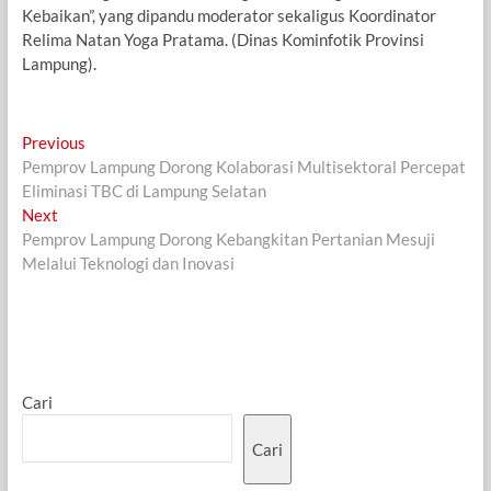
Kebaikan”, yang dipandu moderator sekaligus Koordinator
Relima Natan Yoga Pratama. (Dinas Kominfotik Provinsi
Lampung).
Navigasi
Previous
Previous
post:
Pemprov Lampung Dorong Kolaborasi Multisektoral Percepat
pos
Eliminasi TBC di Lampung Selatan
Next
Next
post:
Pemprov Lampung Dorong Kebangkitan Pertanian Mesuji
Melalui Teknologi dan Inovasi
Cari
Cari