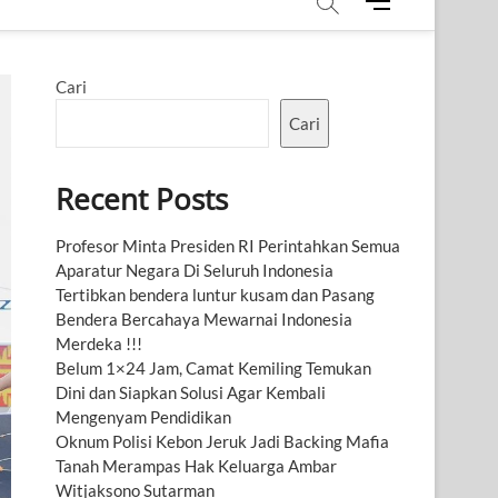
M
e
n
u
Cari
B
u
Cari
t
t
Recent Posts
o
n
Profesor Minta Presiden RI Perintahkan Semua
Aparatur Negara Di Seluruh Indonesia
Tertibkan bendera luntur kusam dan Pasang
Bendera Bercahaya Mewarnai Indonesia
Merdeka !!!
Belum 1×24 Jam, Camat Kemiling Temukan
Dini dan Siapkan Solusi Agar Kembali
Mengenyam Pendidikan
Oknum Polisi Kebon Jeruk Jadi Backing Mafia
Tanah Merampas Hak Keluarga Ambar
Witjaksono Sutarman