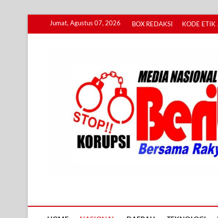
Skip
Jumat, Agustus 07, 2026
BOX REDAKSI
KODE ETIK 
to
content
Info BERITA KORUPS
BERSAMA RAKYAT MENGUNGKAP KORUPSI