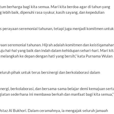
um berharga bagi kita semua. Mari kita berdoa agar di tahun yang
g lebih baik, dipenuhi rasa syukur, kasih sayang, dan kepedulian
s perayaan seremonial tahunan, tetapi juga menjadi komitmen untuk
aan seremonial tahunan. Hijrah adalah komitmen dan keistiqamaha
uju hal-hal yang baik dan indah dalam kehidupan sehari-hari. Mari kit
elangkah ke depan dengan hati yang bersih,” kata Purnama Wulan
uruh pihak untuk terus bersinergi dan berkolaborasi dalam
sinergi, berkolaborasi, dan bersama-sama belajar demi kemajuan sert
giatan sederhana ini membawa berkah dan manfaat bagi kita semua,”
 Ustaz Al Bukhori. Dalam ceramahnya, ia mengajak seluruh jamaah