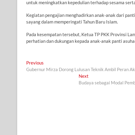
untuk meningkatkan kepedulian terhadap sesama serta
Kegiatan pengajian menghadirkan anak-anak dari panti
sayang dalam memperingati Tahun Baru Islam.
Pada kesempatan tersebut, Ketua TP PKK Provinsi Lam
perhatian dan dukungan kepada anak-anak panti asuhan 
Navigasi
Previous
Previous
post:
Gubernur Mirza Dorong Lulusan Teknik Ambil Peran 
pos
Next
Next
post:
Budaya sebagai Modal Pem