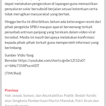
dapat melakukan pengecekan di lapangan guna memastikan
penyaluran solar bersubsidi berjalan sesuai ketentuan serta
tidak merugikan masyarakat yang berhak.
Hingga berita ini diterbitkan, belum ada keterangan resmi dari
pihak pengelola SPBU maupun aparat berwenang terkait
penyebab antrean panjang yang terekam dalam video viral
tersebut. Media ini masih berupaya melakukan konfirmasi
kepada pihak-pihak terkait guna memperoleh informasi yang
berimbang.
Sumber Vidio Yang
Beredar:https://youtube.com/shorts/gnSe1ZI32o0?
si=ibNz7358PucnIiDT
(TIM/Red)
Navigasi
Previous
Previous
post:
Hak Jawab, Somasi, dan Akuntabilitas Publik: Bedah Yuridis
pos
atas Sengketa Pemberitaan Martin Manoluk, Putri Arum dan
Agung Nugroho