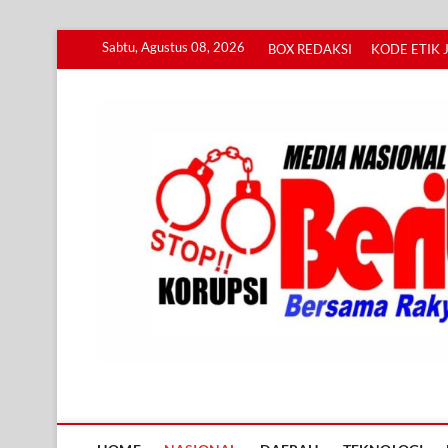
Skip
Sabtu, Agustus 08, 2026
BOX REDAKSI
KODE ETIK 
to
content
Info BERITA KORUPS
BERSAMA RAKYAT MENGUNGKAP KORUPSI