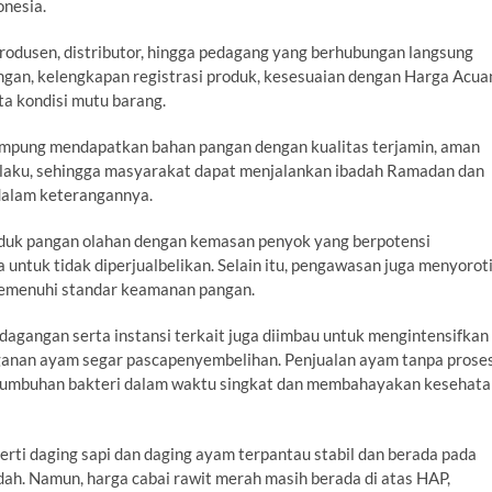
onesia.
rodusen, distributor, hingga pedagang yang berhubungan langsung
an, kelengkapan registrasi produk, kesesuaian dengan Harga Acua
ta kondisi mutu barang.
mpung mendapatkan bahan pangan dengan kualitas terjamin, aman
erlaku, sehingga masyarakat dapat menjalankan ibadah Ramadan dan
 dalam keterangannya.
oduk pangan olahan dengan kemasan penyok yang berpotensi
 untuk tidak diperjualbelikan. Selain itu, pengawasan juga menyorot
memenuhi standar keamanan pangan.
agangan serta instansi terkait juga diimbau untuk mengintensifkan
nganan ayam segar pascapenyembelihan. Penjualan ayam tanpa prose
rtumbuhan bakteri dalam waktu singkat dan membahayakan kesehata
perti daging sapi dan daging ayam terpantau stabil dan berada pada
ndah. Namun, harga cabai rawit merah masih berada di atas HAP,