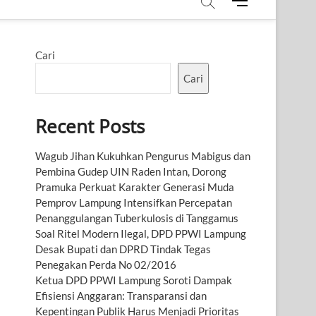
M
e
n
u
Cari
B
u
Cari
t
t
Recent Posts
o
n
Wagub Jihan Kukuhkan Pengurus Mabigus dan
Pembina Gudep UIN Raden Intan, Dorong
Pramuka Perkuat Karakter Generasi Muda
Pemprov Lampung Intensifkan Percepatan
Penanggulangan Tuberkulosis di Tanggamus
Soal Ritel Modern Ilegal, DPD PPWI Lampung
Desak Bupati dan DPRD Tindak Tegas
Penegakan Perda No 02/2016
Ketua DPD PPWI Lampung Soroti Dampak
Efisiensi Anggaran: Transparansi dan
Kepentingan Publik Harus Menjadi Prioritas