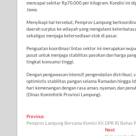
mencapai sekitar Rp70.000 per kilogram. Kondisi ini d
Jawa.
Menyikapi hal tersebut, Pemprov Lampung berkoordinas
daerah surplus ke wilayah yang mengalami keterbatas
sekaligus menjaga ketersediaan stok di pasar.
Penguatan koordinasi lintas sektor ini merupakan w
pusat untuk menjaga stabilitas pasokan dan harga pa
tingkat konsumsi tinggi.
Dengan pengawasan intensif, pengendalian distribusi,
optimistis stabilitas pangan selama Ramadan hingga I
hari kemenangan dengan rasa aman, nyaman, dan penu
(Dinas Kominfotik Provinsi Lampung).
Navigasi
Previous
Previous
post:
Pemprov Lampung Bersama Komisi XII DPR RI Bahas P
pos
Next
Next