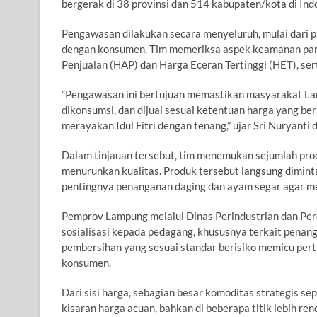
bergerak di 38 provinsi dan 514 kabupaten/kota di Ind
Pengawasan dilakukan secara menyeluruh, mulai dari p
dengan konsumen. Tim memeriksa aspek keamanan pang
Penjualan (HAP) dan Harga Eceran Tertinggi (HET), ser
“Pengawasan ini bertujuan memastikan masyarakat La
dikonsumsi, dan dijual sesuai ketentuan harga yang b
merayakan Idul Fitri dengan tenang,” ujar Sri Nuryanti
Dalam tinjauan tersebut, tim menemukan sejumlah pr
menurunkan kualitas. Produk tersebut langsung diminta
pentingnya penanganan daging dan ayam segar agar 
Pemprov Lampung melalui Dinas Perindustrian dan Perd
sosialisasi kepada pedagang, khususnya terkait pena
pembersihan yang sesuai standar berisiko memicu pe
konsumen.
Dari sisi harga, sebagian besar komoditas strategis se
kisaran harga acuan, bahkan di beberapa titik lebih re