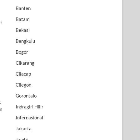
Banten
Batam
n
Bekasi
Bengkulu
Bogor
Cikarang
Cilacap
i
Cilegon
Gorontalo
s
Indragiri Hilir
n
Internasional
Jakarta
Jambi