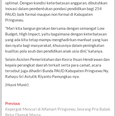
optimal. Dengan kondisi keterbatasan anggaran, dibutuhkan
inovasi dalam pembentukan pondasi pendidikan bagi 254
PAUD, baik formal maupun non formal di Kabupaten
Pringsewu.
“Mari kita bangun gerakan bersama dengan semangat Low
Budget, High Impact, yaitu bagaimana dengan keterbatasan
yang ada kita tetap mampu menghadirkan manfaat yang luas
dan nyata bagi masyarakat, khususnya dalam peningkatan
kualitas pola asuh dan pendidikan anak usia dini,” katanya.
Selain Asisten Pemerintahan dan Kesra Ihsan Hendrawan dan
kepala perangkat daerah terkait serta para camat, acara
tersebut juga dihadiri Bunda PAUD Kabupaten Pringsewu Ny.
Rahayu Sri Astutik Riyanto Pamungkas nya.
(Husni Munir)
Navigasi
Previous
Previous
post:
Kepergok Mencuri di Alfamart Pringsewu, Seorang Pria Babak
pos
Belur Diamuk Massa.