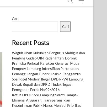
M
e
n
u
Cari
B
u
Cari
t
t
Recent Posts
o
n
Wagub Jihan Kukuhkan Pengurus Mabigus dan
Pembina Gudep UIN Raden Intan, Dorong
Pramuka Perkuat Karakter Generasi Muda
Pemprov Lampung Intensifkan Percepatan
Penanggulangan Tuberkulosis di Tanggamus
Soal Ritel Modern Ilegal, DPD PPWI Lampung
Desak Bupati dan DPRD Tindak Tegas
Penegakan Perda No 02/2016
Ketua DPD PPWI Lampung Soroti Dampak
Efisiensi Anggaran: Transparansi dan
Kepentingan Publik Harus Menjadi Prioritas