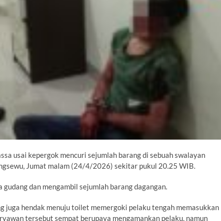
ssa usai kepergok mencuri sejumlah barang di sebuah swalayan
ingsewu, Jumat malam (24/4/2026) sekitar pukul 20.25 WIB.
rea gudang dan mengambil sejumlah barang dagangan.
ng juga hendak menuju toilet memergoki pelaku tengah memasukkan
Karyawan tersebut sempat berupaya mengamankan pelaku, namun