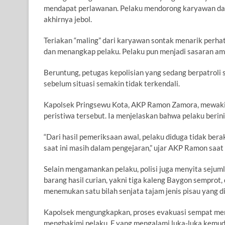
mendapat perlawanan. Pelaku mendorong karyawan dan 
akhirnya jebol.
Teriakan “maling” dari karyawan sontak menarik perhat
dan menangkap pelaku. Pelaku pun menjadi sasaran a
Beruntung, petugas kepolisian yang sedang berpatroli 
sebelum situasi semakin tidak terkendali.
Kapolsek Pringsewu Kota, AKP Ramon Zamora, mewaki
peristiwa tersebut. Ia menjelaskan bahwa pelaku beri
“Dari hasil pemeriksaan awal, pelaku diduga tidak berak
saat ini masih dalam pengejaran,” ujar AKP Ramon saat
Selain mengamankan pelaku, polisi juga menyita sejuml
barang hasil curian, yakni tiga kaleng Baygon semprot, 
menemukan satu bilah senjata tajam jenis pisau yang di
Kapolsek mengungkapkan, proses evakuasi sempat men
menghakimi pelaku. F yang mengalami luka-luka kemud