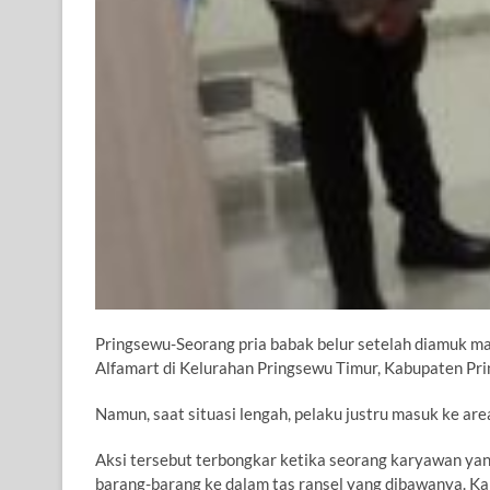
Pringsewu-Seorang pria babak belur setelah diamuk ma
Alfamart di Kelurahan Pringsewu Timur, Kabupaten Pr
Namun, saat situasi lengah, pelaku justru masuk ke a
Aksi tersebut terbongkar ketika seorang karyawan ya
barang-barang ke dalam tas ransel yang dibawanya. 