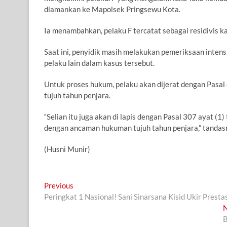
diamankan ke Mapolsek Pringsewu Kota.
Ia menambahkan, pelaku F tercatat sebagai residivis 
Saat ini, penyidik masih melakukan pemeriksaan intens
pelaku lain dalam kasus tersebut.
Untuk proses hukum, pelaku akan dijerat dengan Pas
tujuh tahun penjara.
“Selian itu juga akan di lapis dengan Pasal 307 ayat 
dengan ancaman hukuman tujuh tahun penjara,” tandas
(Husni Munir)
Navigasi
Previous
Previous
post:
Peringkat 1 Nasional! Sani Sinarsana Kisid Ukir Pres
pos
B