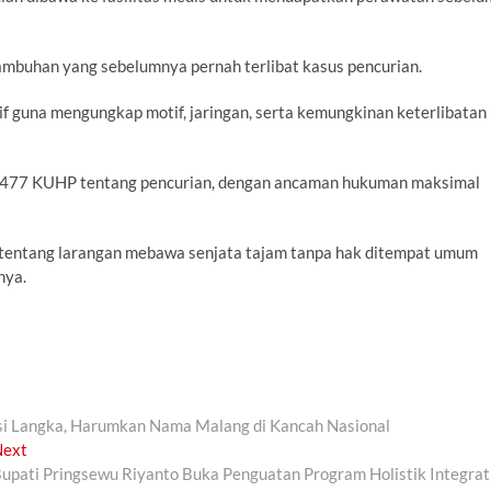
kambuhan yang sebelumnya pernah terlibat kasus pencurian.
if guna mengungkap motif, jaringan, serta kemungkinan keterlibatan
al 477 KUHP tentang pencurian, dengan ancaman hukuman maksimal
(1) tentang larangan mebawa senjata tajam tanpa hak ditempat umum
nya.
tasi Langka, Harumkan Nama Malang di Kancah Nasional
Next
Next
post:
upati Pringsewu Riyanto Buka Penguatan Program Holistik Integrati