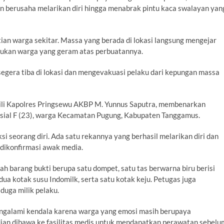
berusaha melarikan diri hingga menabrak pintu kaca swalayan yan
ian warga sekitar. Massa yang berada di lokasi langsung mengejar
mukan warga yang geram atas perbuatannya.
segera tiba di lokasi dan mengevakuasi pelaku dari kepungan massa
li Kapolres Pringsewu AKBP M. Yunnus Saputra, membenarkan
nisial F (23), warga Kecamatan Pugung, Kabupaten Tanggamus.
si seorang diri. Ada satu rekannya yang berhasil melarikan diri dan
 dikonfirmasi awak media.
ah barang bukti berupa satu dompet, satu tas berwarna biru berisi
dua kotak susu Indomilk, serta satu kotak keju. Petugas juga
duga milik pelaku.
galami kendala karena warga yang emosi masih berupaya
ian dibawa ke fasilitas medis untuk mendapatkan perawatan sebelu