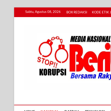
Skip
Sabtu, Agustus 08, 2026
BOX REDAKSI
KODE ETIK 
to
content
Info BERITA KORUPS
BERSAMA RAKYAT MENGUNGKAP KORUPSI