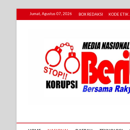
Skip
Jumat, Agustus 07, 2026
BOX REDAKSI
KODE ETIK 
to
content
Info BERITA KORUPS
BERSAMA RAKYAT MENGUNGKAP KORUPSI