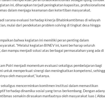
iatan ini, diharapkan terjadi peningkatan kapasitas, profesionalisme
ibmas dalam menjaga keamanan dan ketertiban masyarakat.
jadi sarana evaluasi terhadap kinerja Bhabinkamtibmas di wilayah
an, mulai dari pendekatan problem solving di tingkat desa hingga
paikan bahwa kegiatan ini memiliki peran penting dalam
syarakat. “Melalui kegiatan BINEV ini, kami berharap seluruh
, dan mampu menjadi solusi atas berbagai permasalahan yang ada di
am Polri menjadi momentum evaluasi sekaligus pembelajaran bagi
kami untuk memperkuat sinergi dan meningkatkan kompetensi, sehing
nya oleh masyarakat,” katanya.
i sekaligus mencerminkan komitmen institusi dalam memastikan
ptif terhadap dinamika sosial yang terus berkembang. Dengan adan
amtibmas semakin dirasakan manfaatnya oleh masyarakat luas ( Abb