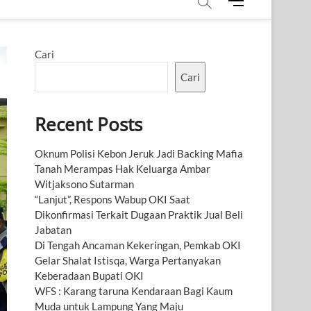
M
e
n
u
Cari
B
u
Cari
t
t
Recent Posts
o
n
Oknum Polisi Kebon Jeruk Jadi Backing Mafia
Tanah Merampas Hak Keluarga Ambar
Witjaksono Sutarman
“Lanjut”, Respons Wabup OKI Saat
Dikonfirmasi Terkait Dugaan Praktik Jual Beli
Jabatan
Di Tengah Ancaman Kekeringan, Pemkab OKI
Gelar Shalat Istisqa, Warga Pertanyakan
Keberadaan Bupati OKI
WFS : Karang taruna Kendaraan Bagi Kaum
Muda untuk Lampung Yang Maju