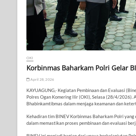
OKI
Korbinmas Baharkam Polri Gelar B
April 28, 2026
KAYUAGUNG,- Kegiatan Pembinaan dan Evaluasi (Binev
Polres Ogan Komering Ilir (OKI), Selasa (28/4/2026). 
Bhabinkamtibmas dalam menjaga keamanan dan keterti
Kehadiran tim BINEV Korbinmas Baharkam Polri yang 
dalam memastikan proses pembinaan dan evaluasi berja
BINEV ini menjadi bagian dari upaya berkelanjutan P