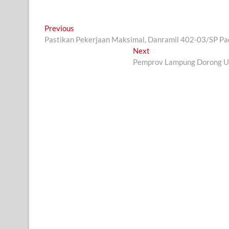
Navigasi
Previous
Previous
post:
Pastikan Pekerjaan Maksimal, Danramil 402-03/SP P
pos
Next
Next
post:
Pemprov Lampung Dorong U