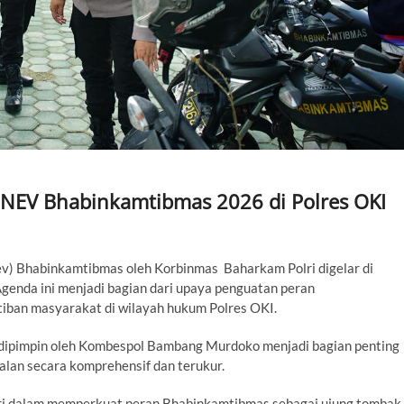
INEV Bhabinkamtibmas 2026 di Polres OKI
) Bhabinkamtibmas oleh Korbinmas Baharkam Polri digelar di
Agenda ini menjadi bagian dari upaya penguatan peran
ban masyarakat di wilayah hukum Polres OKI.
dipimpin oleh Kombespol Bambang Murdoko menjadi bagian penting
lan secara komprehensif dan terukur.
olri dalam memperkuat peran Bhabinkamtibmas sebagai ujung tombak