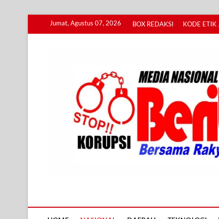
Skip
Jumat, Agustus 07, 2026
BOX REDAKSI
KODE ETIK 
to
content
Info BERITA KORUPS
BERSAMA RAKYAT MENGUNGKAP KORUPSI