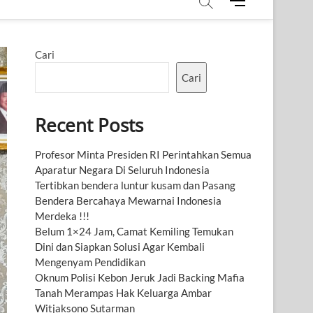
M
e
n
u
Cari
B
u
Cari
t
t
Recent Posts
o
n
Profesor Minta Presiden RI Perintahkan Semua
Aparatur Negara Di Seluruh Indonesia
Tertibkan bendera luntur kusam dan Pasang
Bendera Bercahaya Mewarnai Indonesia
Merdeka !!!
Belum 1×24 Jam, Camat Kemiling Temukan
Dini dan Siapkan Solusi Agar Kembali
Mengenyam Pendidikan
Oknum Polisi Kebon Jeruk Jadi Backing Mafia
Tanah Merampas Hak Keluarga Ambar
Witjaksono Sutarman