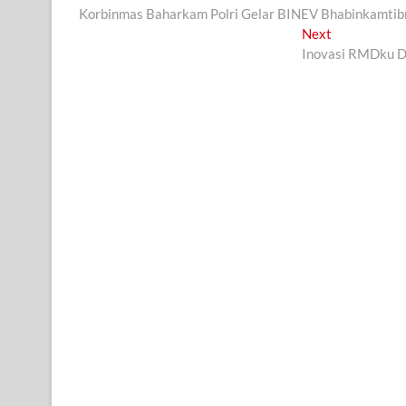
post:
Korbinmas Baharkam Polri Gelar BINEV Bhabinkamtib
pos
Next
Next
post:
Inovasi RMDku D