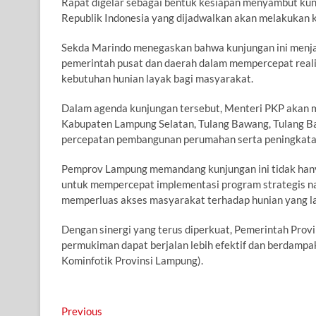
Rapat digelar sebagai bentuk kesiapan menyambut k
Republik Indonesia yang dijadwalkan akan melakukan k
Sekda Marindo menegaskan bahwa kunjungan ini menja
pemerintah pusat dan daerah dalam mempercepat rea
kebutuhan hunian layak bagi masyarakat.
Dalam agenda kunjungan tersebut, Menteri PKP akan men
Kabupaten Lampung Selatan, Tulang Bawang, Tulang Ba
percepatan pembangunan perumahan serta peningkata
Pemprov Lampung memandang kunjungan ini tidak hanya
untuk mempercepat implementasi program strategis nasi
memperluas akses masyarakat terhadap hunian yang la
Dengan sinergi yang terus diperkuat, Pemerintah Pro
permukiman dapat berjalan lebih efektif dan berdampa
Kominfotik Provinsi Lampung).
Navigasi
Previous
Previous